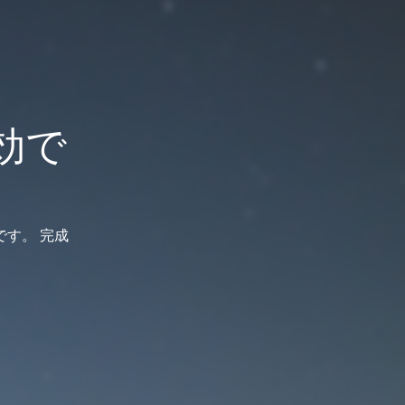
効で
す。 完成